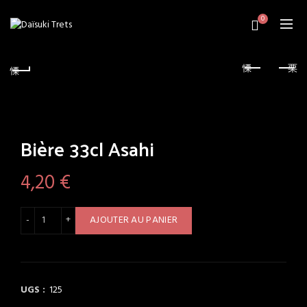
0
Bière 33cl Asahi
4,20
€
quantité de Bière 33cl Asahi
AJOUTER AU PANIER
UGS :
125