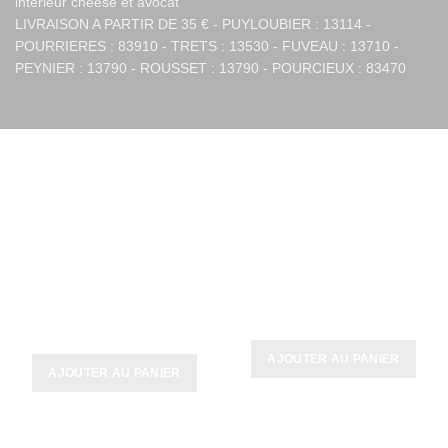
intérieur cheese et avocat
LIVRAISON A PARTIR DE 35 € - PUYLOUBIER : 13114 -
POURRIERES : 83910 - TRETS : 13530 - FUVEAU : 13710 -
PEYNIER : 13790 - ROUSSET : 13790 - POURCIEUX : 83470
PRODUITS SIMILAIRES
1 Classique + 1 Monaco +
California Saga
2 au choix
11,00
€
34,00
€
AJOUTER AU PANIER
AJOUTER AU PANIER