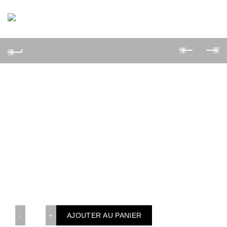
0
Delice Avocat Cheese – 6
pièces
10,50
€
6 Pièces – Saumon roulé sur riz
intérieur cheese et avocat
quantité de Delice Avocat Cheese - 6 pièces
AJOUTER AU PANIER