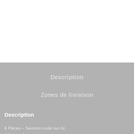
UGS :
225
Catégories :
Cali Pièces
,
Californias
Partager
Description
Zones de livraison
Description
6 Pièces – Saumon roulé sur riz