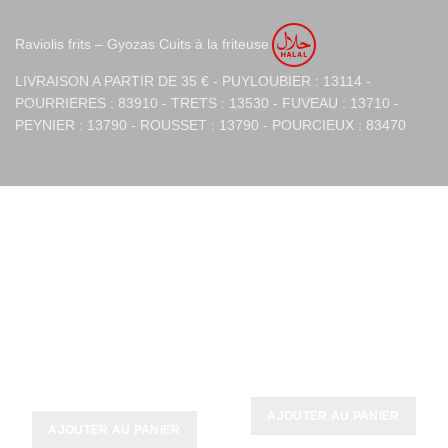
Raviolis frits – Gyozas Cuits à la friteuse
LIVRAISON A PARTIR DE 35 € - PUYLOUBIER : 13114 -
POURRIERES : 83910 - TRETS : 13530 - FUVEAU : 13710 -
PEYNIER : 13790 - ROUSSET : 13790 - POURCIEUX : 83470
PRODUITS SIMILAIRES
Gyoza Frits Crevettes 6
Gyoza Légumes 8 pièces
pièces
10,00
€
8,50
€
AJOUTER AU PANIER
AJOUTER AU PANIER