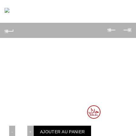
0
Gyozas Frits Poulet 6 pièces
8,50
€
6 pièces ❄️
Raviolis frits – Gyozas Cuits à la friteuse
quantité de Gyozas Frits Poulet 6 pièces
AJOUTER AU PANIER