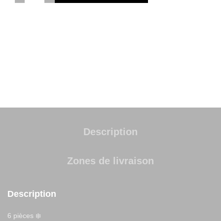
UGS :
10
Catégories :
Entrées - Salades
,
Gyozas
Partager
Description
Zones de livraison
Description
6 pièces ❄️