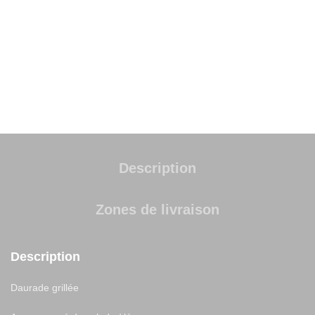
UGS :
45
Catégorie :
Poissons
Partager
Description
Zones de livraison
Description
Daurade grillée