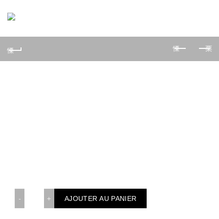
0
Tai Yaki
16,00
€
Daurade grillée
Accompagné de salade / légumes
quantité de Tai Yaki
AJOUTER AU PANIER