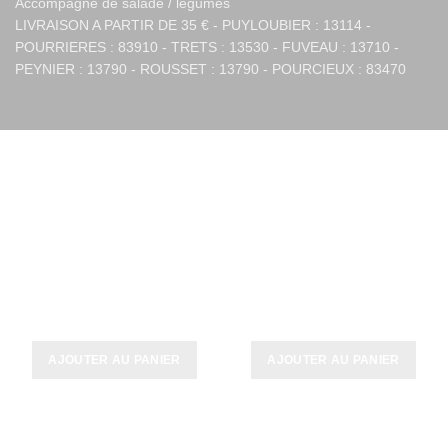
Accompagné de salade / légumes
LIVRAISON A PARTIR DE 35 € - PUYLOUBIER : 13114 -
POURRIERES : 83910 - TRETS : 13530 - FUVEAU : 13710 -
PEYNIER : 13790 - ROUSSET : 13790 - POURCIEUX : 83470
PRODUITS SIMILAIRES
Saumon Teriyaki
Thon Teriyaki
17,00
€
18,00
€
AJOUTER AU PANIER
AJOUTER AU PANIER