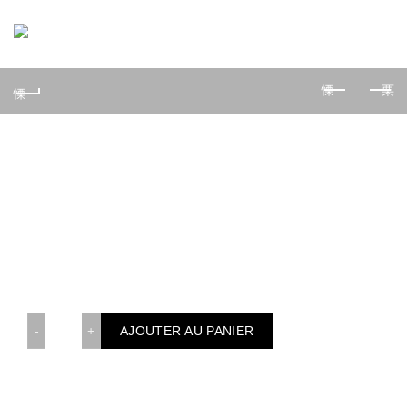
0
Thon Suki 12 pièces
20,00
€
Sushis : 6 Thon | California : 6 p. Thon
quantité de Thon Suki 12 pièces
AJOUTER AU PANIER