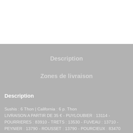
UGS :
104
Catégorie :
Plateaux de Sushi
Partager
Description
Zones de livraison
Description
Sushis : 6 Thon | California : 6 p. Thon
LIVRAISON A PARTIR DE 35 € - PUYLOUBIER : 13114 -
POURRIERES : 83910 - TRETS : 13530 - FUVEAU : 13710 -
PEYNIER : 13790 - ROUSSET : 13790 - POURCIEUX : 83470